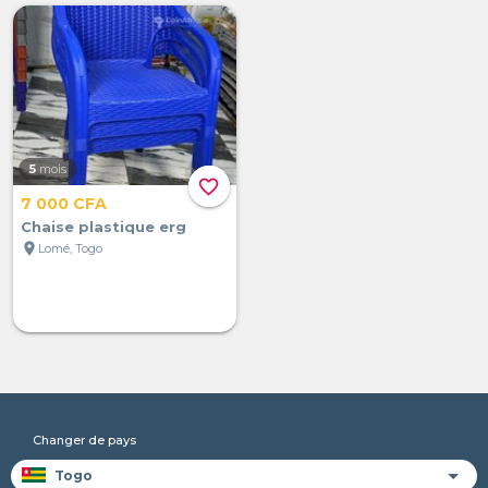
5
mois
favorite_border
7 000 CFA
Chaise plastique erg
location_on
Lomé, Togo
Changer de pays