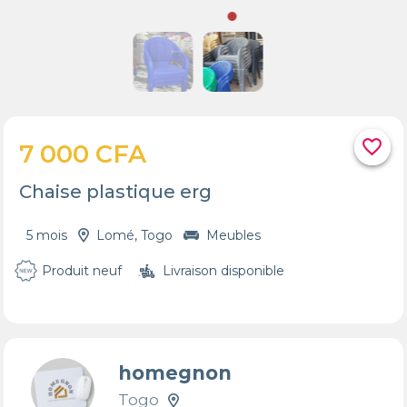
favorite_border
7 000 CFA
Chaise plastique erg
5 mois
Lomé, Togo
Meubles
Produit neuf
Livraison disponible
homegnon
Togo