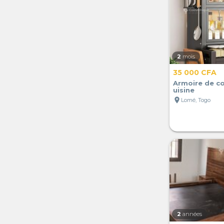
2
mois
35 000 CFA
Armoire de c
uisine
location_on
Lomé, Togo
2
années