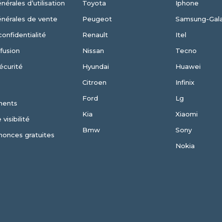
nérales d’utilisation
Toyota
Iphone
énérales de vente
Peugeot
Samsung-Gal
confidentialité
Renault
Itel
fusion
Nissan
Tecno
écurité
Hyundai
Huawei
Citroen
Infinix
Ford
Lg
ments
Kia
Xiaomi
visibilité
Bmw
Sony
nonces gratuites
Nokia