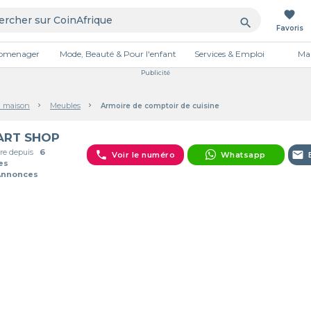
favorite
search
Favoris
tromenager
Mode, Beauté & Pour l'enfant
Services & Emploi
Mai
Publicité
a maison
Meubles
Armoire de comptoir de cuisine
ART SHOP
e depuis
6
phone
email
Voir le numéro
Whatsapp
es
Annonces