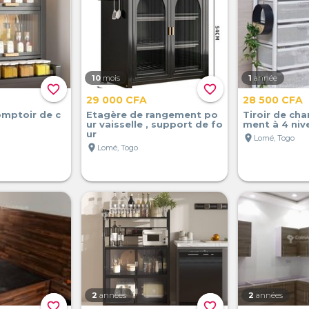
10
mois
1
année
favorite_border
favorite_border
29 000 CFA
28 500 CFA
omptoir de c
Etagère de rangement po
Tiroir de cha
ur vaisselle , support de fo
ment à 4 niv
ur
location_on
Lomé, Togo
location_on
Lomé, Togo
2
années
2
années
favorite_border
favorite_border