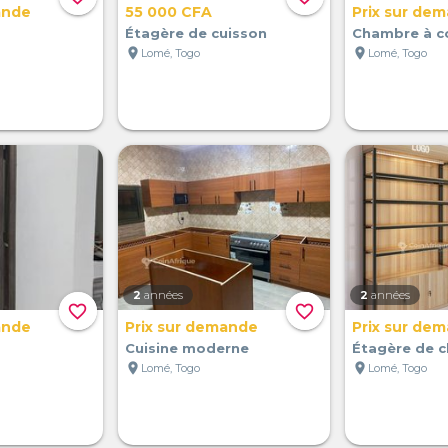
ande
55 000 CFA
Prix sur de
Étagère de cuisson
Chambre à c
location_on
location_on
Lomé, Togo
Lomé, Togo
2
années
2
années
favorite_border
favorite_border
ande
Prix sur demande
Prix sur de
Cuisine moderne
Étagère de 
location_on
location_on
Lomé, Togo
Lomé, Togo