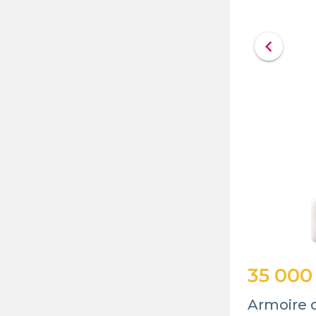
chevron_left
35 000
Armoire 