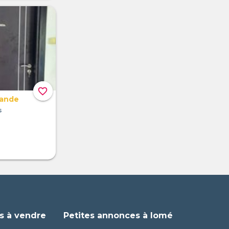
favorite_border
mande
s
s à vendre
Petites annonces à lomé