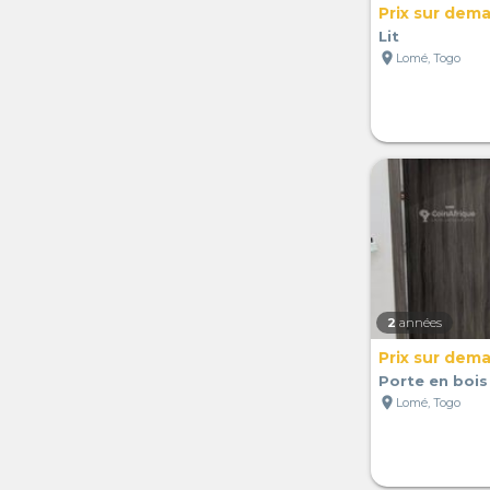
Prix sur dem
Lit
location_on
Lomé, Togo
2
années
Prix sur dem
Porte en bois
location_on
Lomé, Togo