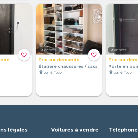
2
années
2
années
favorite_border
favorite_border
ande
Prix sur demande
Prix sur de
Étagère chaussures / sacs
Porte en boi
location_on
location_on
Lomé, Togo
Lomé, Togo
ns légales
Voitures à vendre
Téléphone