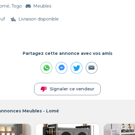
omé, Togo
Meubles
euf
Livraison disponible
Partagez cette annonce avec vos amis
thumb_down
Signaler ce vendeur
 annonces Meubles - Lomé