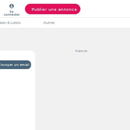
account_circle
Publier une annonce
Se
connecter
son & Loisirs
Autres
Publicité
Envoyer un email