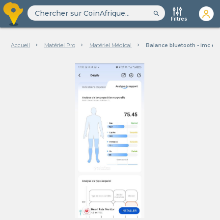
search
Filtres
Accueil
Matériel Pro
Matériel Médical
Balance bluetooth - imc et 