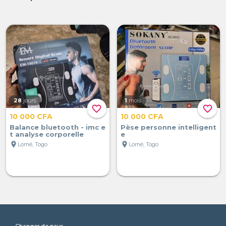
28
jours
1
mois
favorite_border
favorite_border
10 000 CFA
10 000 CFA
Balance bluetooth - imc e
Pèse personne intelligent
t analyse corporelle
e
location_on
location_on
Lomé, Togo
Lomé, Togo