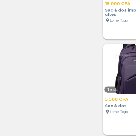
15 000 CFA
Sac à dos im
ultes
location_on
Lomé, Togo
1
mois
5 500 CFA
Sac à dos
location_on
Lomé, Togo