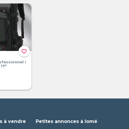
favorite_border
ofessionnel i
17"
s à vendre
Petites annonces à lomé