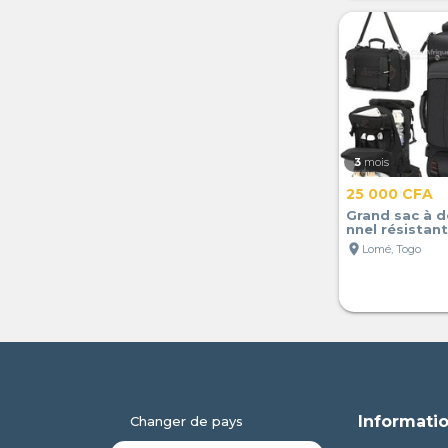
3
mois
25 000 CFA
Grand sac à d
nnel résistant
location_on
Lomé, Togo
Informatio
Changer de pays