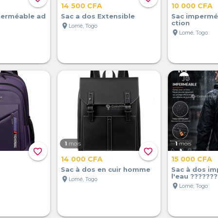
14 500 CFA
10 000 CFA
perméable ad
Sac a dos Extensible
Sac impermé
ction
location_on
Lomé, Togo
location_on
Lomé, Togo
1
mois
1
mois
favorite_border
favorite_border
14 000 CFA
15 000 CFA
Sac à dos en cuir homme
Sac à dos i
l'eau ???????
location_on
Lomé, Togo
location_on
Lomé, Togo