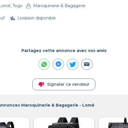
Lomé, Togo
Maroquinerie & Bagagerie
euf
Livraison disponible
Partagez cette annonce avec vos amis
thumb_down
Signaler ce vendeur
 annonces Maroquinerie & Bagagerie - Lomé