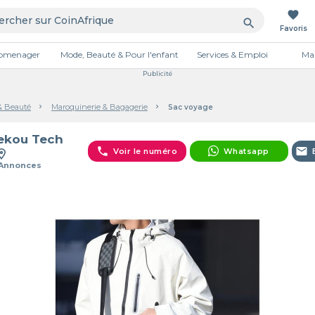
favorite
search
Favoris
tromenager
Mode, Beauté & Pour l'enfant
Services & Emploi
Mai
Publicité
& Beauté
Maroquinerie & Bagagerie
Sac voyage
ekou Tech
phone
email
Voir le numéro
Whatsapp
 Annonces