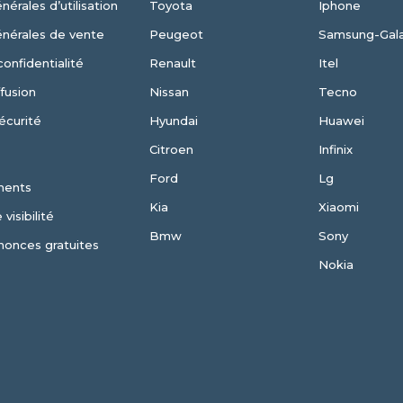
nérales d’utilisation
Toyota
Iphone
énérales de vente
Peugeot
Samsung-Gal
confidentialité
Renault
Itel
fusion
Nissan
Tecno
écurité
Hyundai
Huawei
Citroen
Infinix
Ford
Lg
ments
Kia
Xiaomi
visibilité
Bmw
Sony
nonces gratuites
Nokia