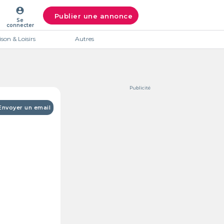
account_circle
Publier une annonce
Se
connecter
son & Loisirs
Autres
Publicité
Envoyer un email