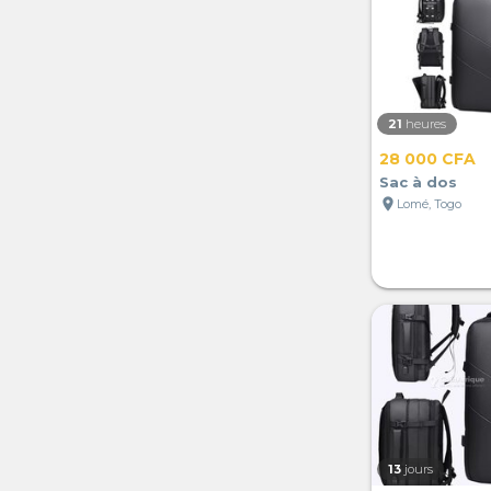
21
heures
28 000 CFA
Sac à dos
location_on
Lomé, Togo
13
jours