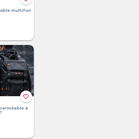
able multifon
favorite_border
mperméable à
?️