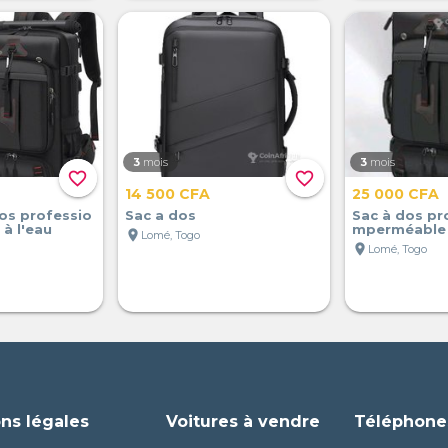
3
mois
3
mois
favorite_border
favorite_border
14 500 CFA
25 000 CFA
os professio
Sac a dos
Sac à dos pr
 à l'eau
mperméable 
location_on
Lomé, Togo
location_on
Lomé, Togo
ns légales
Voitures à vendre
Téléphone