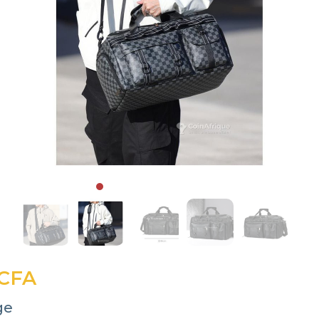
 CFA
ge