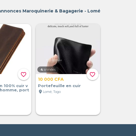
 annonces Maroquinerie & Bagagerie - Lomé
4
années
favorite_border
favorite_border
10 000 CFA
n 100% cuir v
Portefeuille en cuir
r homme, port
location_on
Lomé, Togo