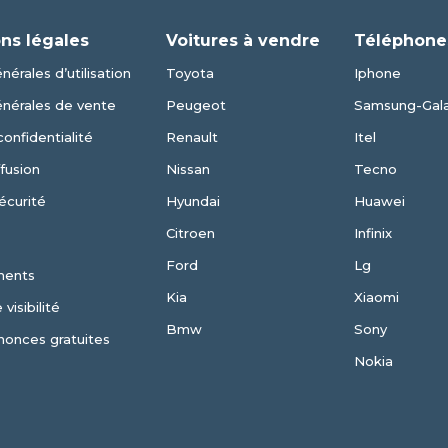
ns légales
Voitures à vendre
Téléphone
nérales d’utilisation
Toyota
Iphone
énérales de vente
Peugeot
Samsung-Gal
confidentialité
Renault
Itel
fusion
Nissan
Tecno
écurité
Hyundai
Huawei
Citroen
Infinix
Ford
Lg
ments
Kia
Xiaomi
visibilité
Bmw
Sony
nonces gratuites
Nokia