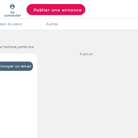
account_circle
Publier une annonce
Se
connecter
son & Loisirs
Autres
pour homme, porte-monnaie
Publicité
Envoyer un email