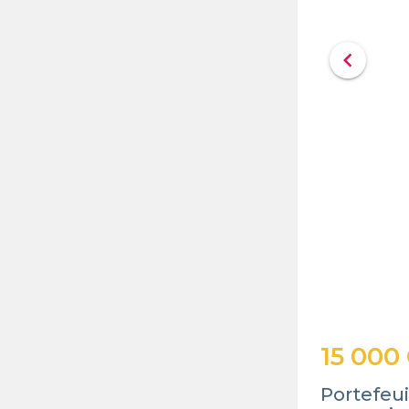
chevron_left
15 000
Portefeui