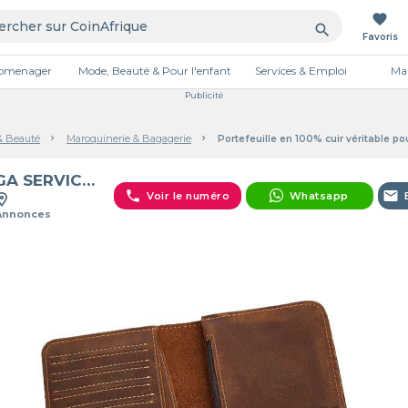
favorite
search
Favoris
tromenager
Mode, Beauté & Pour l'enfant
Services & Emploi
Mai
Publicité
& Beauté
Maroquinerie & Bagagerie
Portefeuille en 100% cuir véritable 
MÉGA SERVICES ET VENTE
phone
email
Voir le numéro
Whatsapp
 Annonces