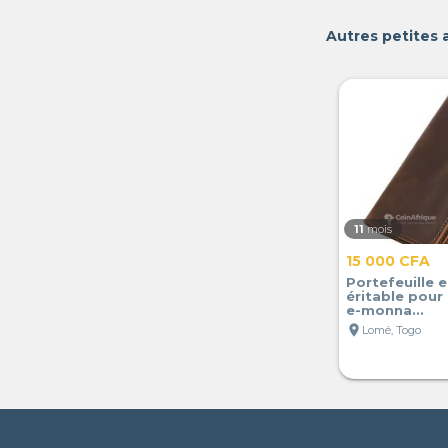
Autres petites
11
mois
15 000 CFA
Portefeuille e
éritable pou
e-monna...
location_on
Lomé, Togo