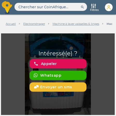
search
Filtres
Accueil
Electroménager
Machine à laver vaisselles & linges
Machin
Intéressé(e) ?
phone
Appeler
Whatsapp
Envoyer un sms