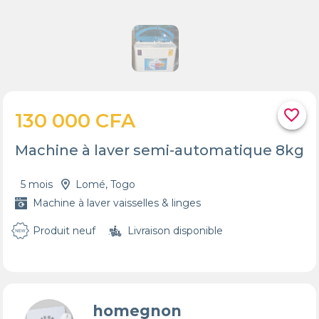
favorite_border
130 000 CFA
Machine à laver semi-automatique 8kg
5 mois
Lomé, Togo
Machine à laver vaisselles & linges
Produit neuf
Livraison disponible
homegnon