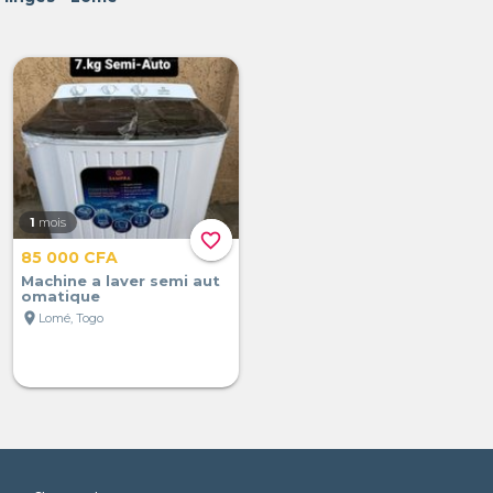
1
mois
favorite_border
85 000 CFA
Machine a laver semi aut
omatique
location_on
Lomé, Togo