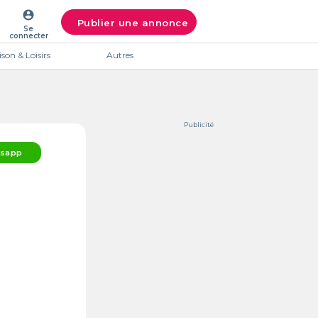
account_circle
Publier une annonce
Se
connecter
son & Loisirs
Autres
Publicité
sapp