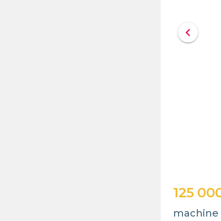
chevron_left
125 00
machine à