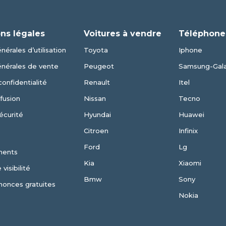
ns légales
Voitures à vendre
Téléphone
nérales d’utilisation
Toyota
Iphone
énérales de vente
Peugeot
Samsung-Gal
confidentialité
Renault
Itel
fusion
Nissan
Tecno
écurité
Hyundai
Huawei
Citroen
Infinix
Ford
Lg
ments
Kia
Xiaomi
visibilité
Bmw
Sony
nonces gratuites
Nokia