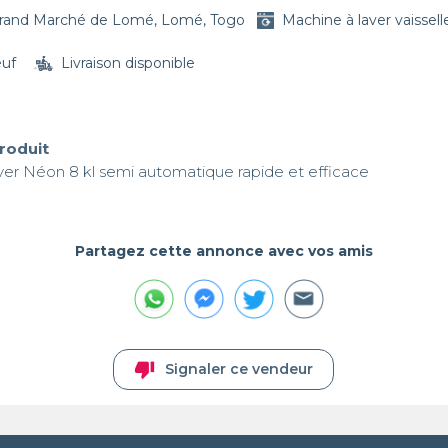
rand Marché de Lomé, Lomé, Togo
Machine à laver vaissell
euf
Livraison disponible
produit
ver Néon 8 kl semi automatique rapide et efficace 
Partagez cette annonce avec vos amis
thumb_down
Signaler ce vendeur