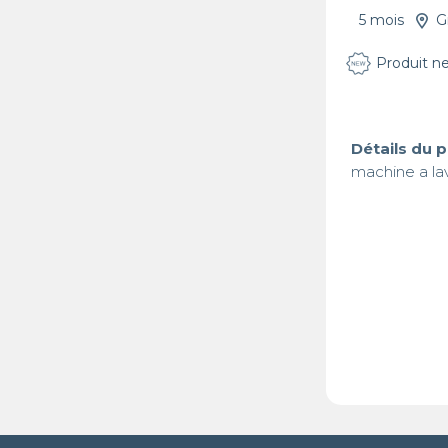
5 mois
G
Produit n
Détails du 
machine a la