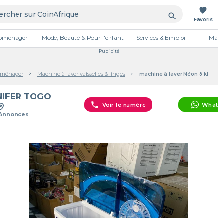
favorite
search
Favoris
tromenager
Mode, Beauté & Pour l'enfant
Services & Emploi
Mai
Publicité
oménager
Machine à laver vaisselles & linges
machine à laver Néon 8 kl
NIFER TOGO
phone
Voir le numéro
What
 Annonces