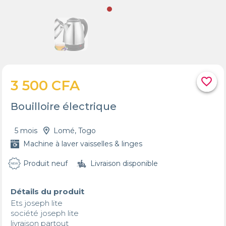
favorite_border
3 500 CFA
Bouilloire électrique
5 mois
Lomé, Togo
Machine à laver vaisselles & linges
Produit neuf
Livraison disponible
Détails du produit
Ets joseph lite 

société joseph lite

livraison partout