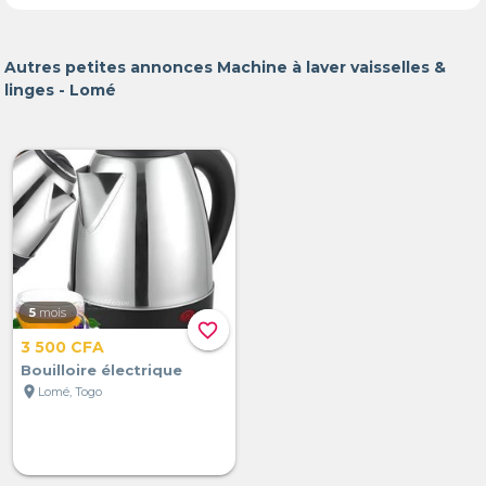
Autres petites annonces Machine à laver vaisselles &
linges - Lomé
5
mois
favorite_border
3 500 CFA
Bouilloire électrique
location_on
Lomé, Togo