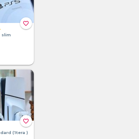
favorite_border
A
 slim
favorite_border
dard (1tera )