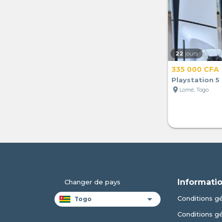
22
jours
335 000 CFA
Playstation 5 
location_on
Lomé, Togo
Informatio
Changer de pays
Conditions gé
Conditions g