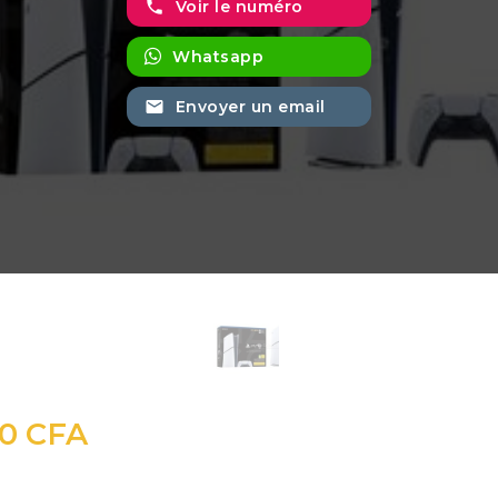
phone
Voir le numéro
Whatsapp
email
Envoyer un email
0 CFA