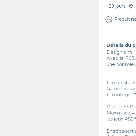
29 jours
Produit n
Détails du 
Design slim

Avec la PS5®
une console 
1 To de stock
Gardez vos j
1 To intégré.**
Disque SSD ul
Maximisez vo
les jeux PS5™ 
Entrées/sorti