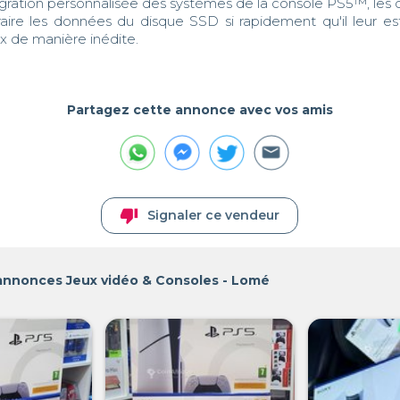
tégration personnalisée des systèmes de la console PS5™, les 
aire les données du disque SSD si rapidement qu'il leur est
Partagez cette annonce avec vos amis
thumb_down
Signaler ce vendeur
 annonces Jeux vidéo & Consoles - Lomé