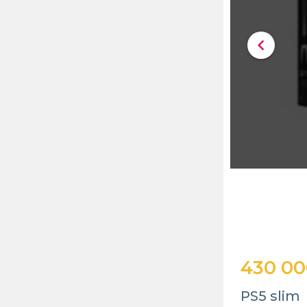
chevron_left
430 00
PS5 slim