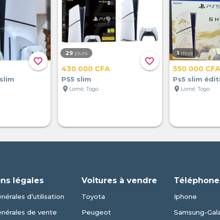
29
jours
1
mois
favorite_border
favorite_border
430 000 CFA
550 000 CF
slim
PS5 slim
Ps5 slim édit
location_on
location_on
Lomé, Togo
Lomé, Togo
ns légales
Voitures à vendre
Téléphone
nérales d’utilisation
Toyota
Iphone
énérales de vente
Peugeot
Samsung-Gal