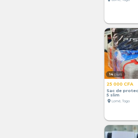
14
jours
25 000 CFA
Sac de protec
5 slim
location_on
Lomé, Togo