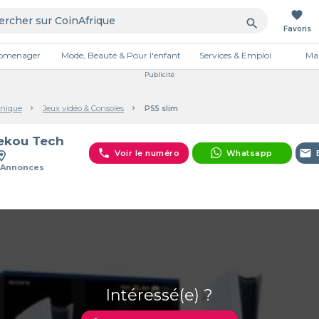
favorite
search
Favoris
tromenager
Mode, Beauté & Pour l'enfant
Services & Emploi
Mai
Publicité
onique
Jeux vidéo & Consoles
PS5 slim
ekou Tech
phone
email
Voir le numéro
Whatsapp
 Annonces
Intéressé(e) ?