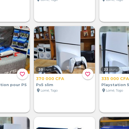
20
jours
22
jours
favorite_border
favorite_border
370 000 CFA
335 000 CFA
tion pour PS
Ps5 slim
Playstation 5
location_on
location_on
Lomé, Togo
Lomé, Togo