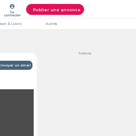
account_circle
Publier une annonce
Se
connecter
son & Loisirs
Autres
Publicité
Envoyer un email