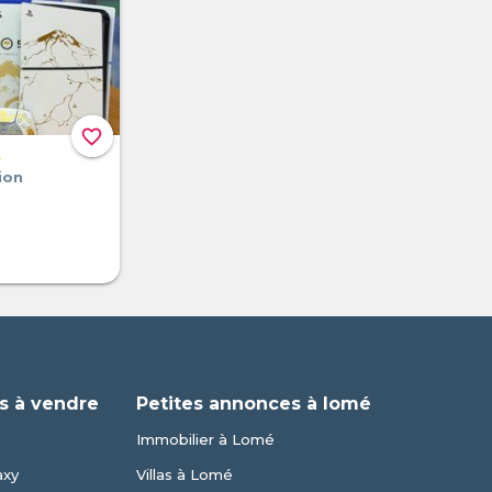
favorite_border
A
ion
s à vendre
Petites annonces à lomé
Immobilier à Lomé
axy
Villas à Lomé