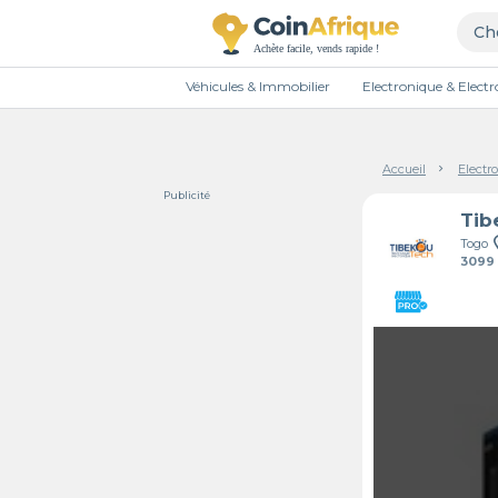
Véhicules & Immobilier
Electronique & Elec
Accueil
Electr
Publicité
Tib
Togo
3099