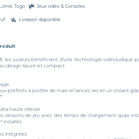
Lomé, Togo
Jeux vidéo & Consoles
euf
Livraison disponible
produit
, les joueurs bénéficient d'une technologie vidéoludique pu
au design épuré et compact.

age

eux préférés à portée de main et lancez-les en un instant grâ
*

tra haute vitesse

s sessions de jeu avec des temps de chargement quasi inst
installés.

es intégrées
