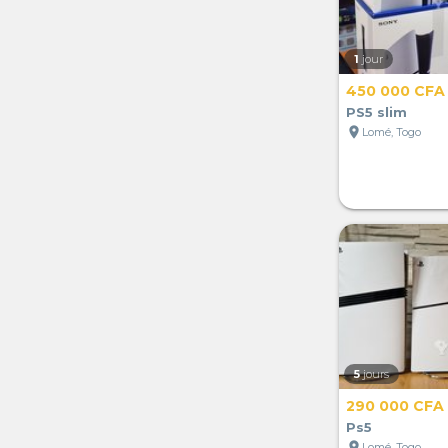
1
jour
450 000 CFA
PS5 slim
location_on
Lomé, Togo
5
jours
290 000 CFA
Ps5
location_on
Lomé, Togo