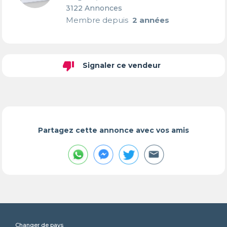
3122 Annonces
Membre depuis
2 années
thumb_down
Signaler ce vendeur
Partagez cette annonce avec vos amis
Changer de pays