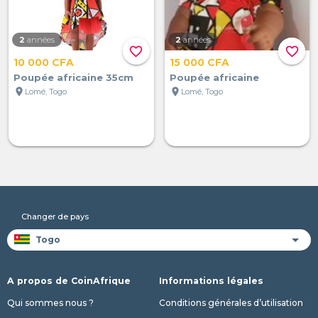
2
années
2
années
favorite_border
favorite_border
10 000 CFA
15 000 CFA
Poupée africaine 35cm
Poupée africaine
location_on
location_on
Lomé, Togo
Lomé, Togo
Changer de pays
A propos de CoinAfrique
Informations légales
Qui sommes nous ?
Conditions générales d’utilisation