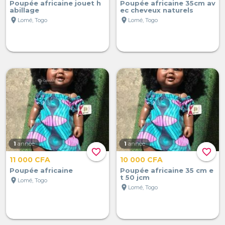
Poupée africaine jouet h
Poupée africaine 35cm av
abillage
ec cheveux naturels
location_on
location_on
Lomé, Togo
Lomé, Togo
1
année
1
année
favorite_border
favorite_border
11 000 CFA
10 000 CFA
Poupée africaine
Poupée africaine 35 cm e
t 50 jcm
location_on
Lomé, Togo
location_on
Lomé, Togo