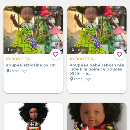
1
année
2
années
favorite_border
favorite_border
10 000 CFA
10 000 CFA
Poupée africaine 35 cm
Poupées bébé reborn réa
liste fille noire 14 pouces
location_on
Lomé, Togo
35cm + a...
location_on
Lomé, Togo