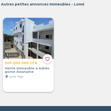
Autres petites annonces Immeubles - Lomé
1
année
favorite_border
500 000 000 CFA
Vente immeuble à Adido
gome Awatame
location_on
Lomé, Togo