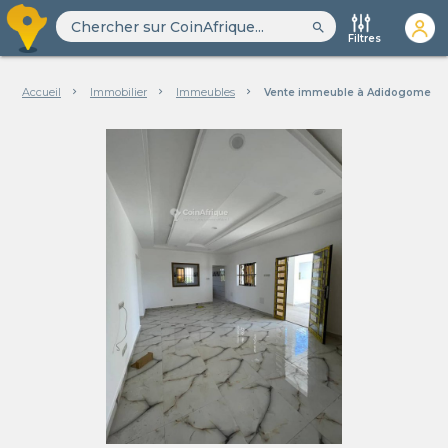
search
Filtres
Accueil
Immobilier
Immeubles
Vente immeuble à Adidogome A