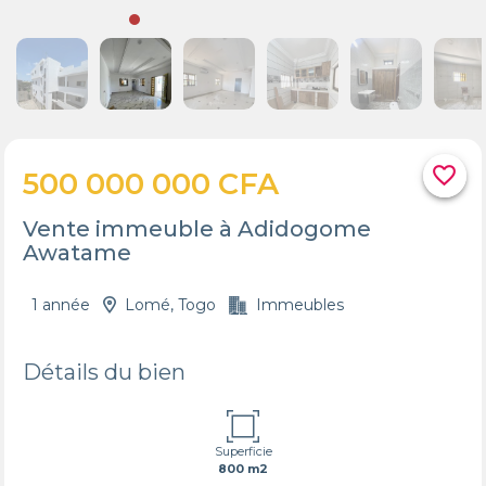
favorite_border
500 000 000 CFA
Vente immeuble à Adidogome
Awatame
1 année
Lomé, Togo
Immeubles
Détails du bien
Superficie
800 m2