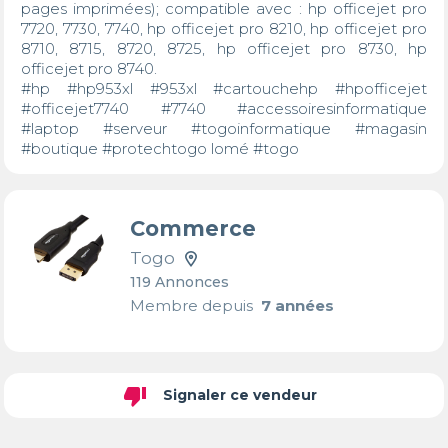
pages imprimées); compatible avec : hp officejet pro 
7720, 7730, 7740, hp officejet pro 8210, hp officejet pro 
8710, 8715, 8720, 8725, hp officejet pro 8730, hp 
officejet pro 8740.

#hp #hp953xl #953xl #cartouchehp #hpofficejet 
#officejet7740 #7740 #accessoiresinformatique 
#laptop #serveur #togoinformatique #magasin 
#boutique #protechtogo lomé #togo
Commerce
Togo
119 Annonces
Membre depuis
7 années
thumb_down
Signaler ce vendeur