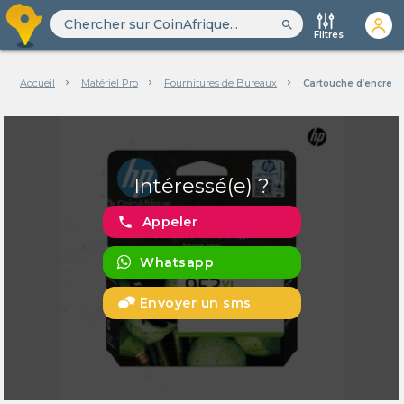
search
Filtres
Accueil
Matériel Pro
Fournitures de Bureaux
Cartouche d’encre n
Intéressé(e) ?
phone
Appeler
Whatsapp
Envoyer un sms