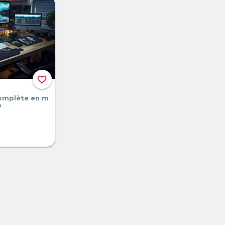
favorite_border
omplète en m
o