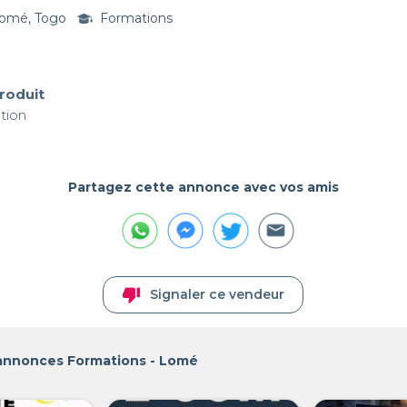
omé, Togo
Formations
produit
tion
Partagez cette annonce avec vos amis
thumb_down
Signaler ce vendeur
 annonces Formations - Lomé