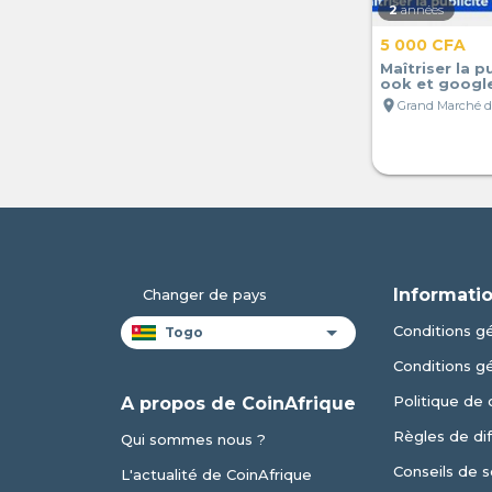
2
années
5 000 CFA
Maîtriser la p
ook et googl
location_on
Informatio
Changer de pays
Conditions gé
Conditions g
Politique de 
A propos de CoinAfrique
Règles de dif
Qui sommes nous ?
Conseils de s
L'actualité de CoinAfrique