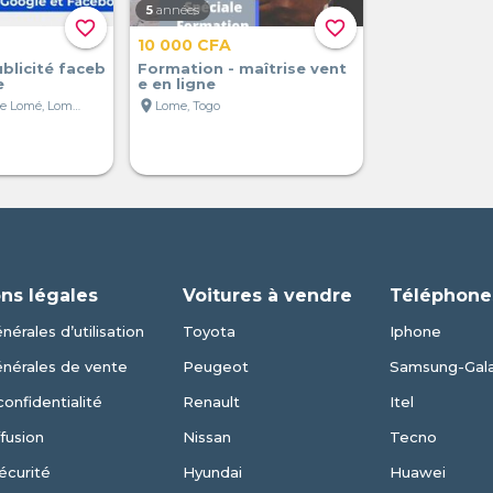
5
années
favorite_border
favorite_border
10 000 CFA
ublicité faceb
Formation - maîtrise vent
e
e en ligne
location_on
Grand Marché de Lomé, Lomé, Togo
Lome, Togo
ns légales
Voitures à vendre
Téléphone
nérales d’utilisation
Toyota
Iphone
énérales de vente
Peugeot
Samsung-Gal
confidentialité
Renault
Itel
fusion
Nissan
Tecno
écurité
Hyundai
Huawei