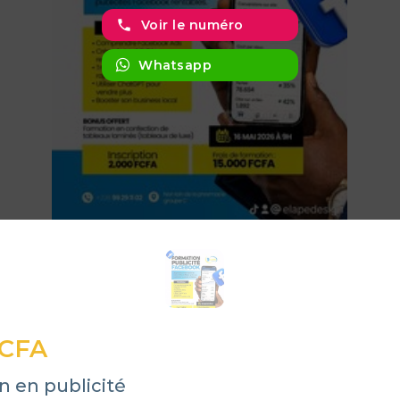
phone
Voir le numéro
Whatsapp
 CFA
n en publicité