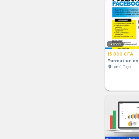
3
mois
15 000 CFA
Formation en 
location_on
Lomé, Togo