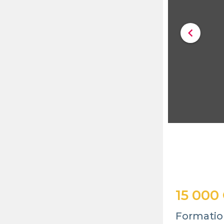
chevron_left
15 000
Formatio