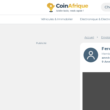
Véhicules & Immobilier
Electronique & Elec
Accueil
Emploi
Publicité
Membr
anné
9 An