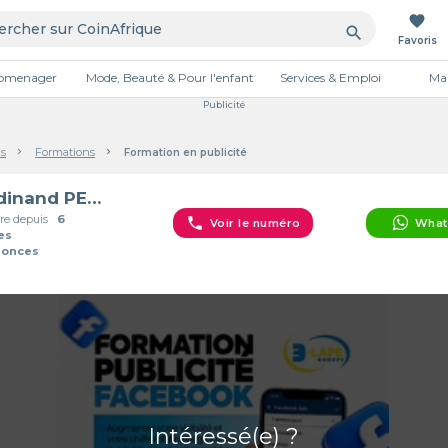
favorite
search
Favoris
tromenager
Mode, Beauté & Pour l'enfant
Services & Emploi
Mai
Publicité
s
Formations
Formation en publicité
Ferdinand PENE LARÉ
e depuis
6
phone
Voir le numéro
What
es
nonces
Intéressé(e) ?