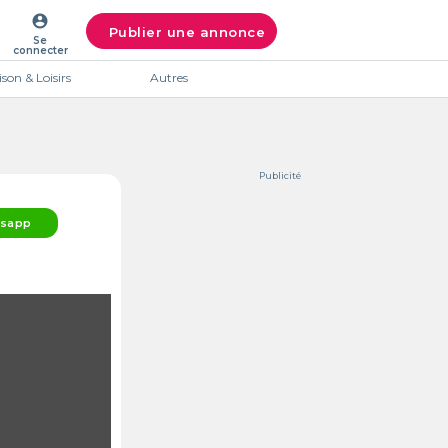
account_circle
Publier une annonce
Se
connecter
son & Loisirs
Autres
Publicité
sapp