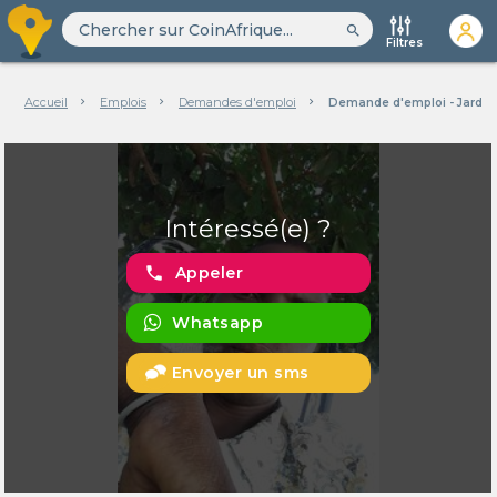
search
Filtres
Accueil
Emplois
Demandes d'emploi
Demande d'emploi - Jardini
Intéressé(e) ?
phone
Appeler
Whatsapp
Envoyer un sms