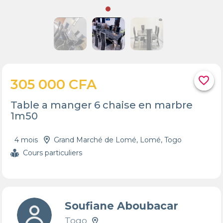
favorite_border
305 000 CFA
Table a manger 6 chaise en marbre
1m50
4 mois
Grand Marché de Lomé, Lomé, Togo
Cours particuliers
Soufiane Aboubacar
Togo