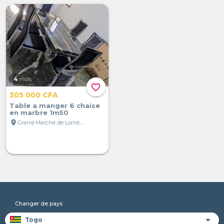
4
mois
favorite_border
305 000 CFA
Table a manger 6 chaise
en marbre 1m50
location_on
Grand Marché de Lomé, Lomé, Togo
Changer de pays