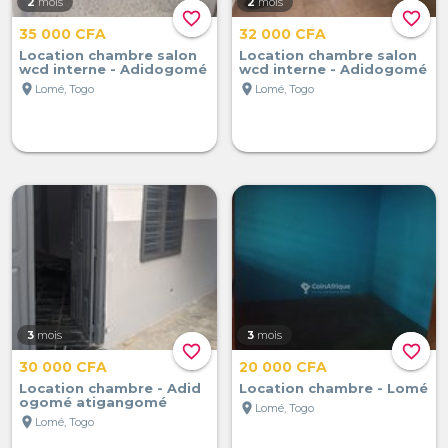
2
mois
2
mois
favorite_border
favorite_border
35 000 CFA
32 000 CFA
Location chambre salon
Location chambre salon
wcd interne - Adidogomé
wcd interne - Adidogomé
location_on
location_on
Lomé, Togo
Lomé, Togo
3
mois
3
mois
favorite_border
favorite_border
30 000 CFA
20 000 CFA
Location chambre - Adid
Location chambre - Lomé
ogomé atigangomé
location_on
Lomé, Togo
location_on
Lomé, Togo