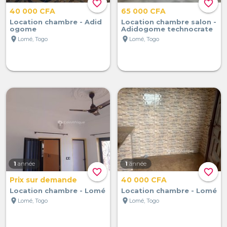
favorite_border
favorite_border
40 000 CFA
65 000 CFA
Location chambre - Adid
Location chambre salon -
ogome
Adidogome technocrate
location_on
location_on
Lomé, Togo
Lomé, Togo
1
année
1
année
favorite_border
favorite_border
Prix sur demande
40 000 CFA
Location chambre - Lomé
Location chambre - Lomé
location_on
location_on
Lomé, Togo
Lomé, Togo