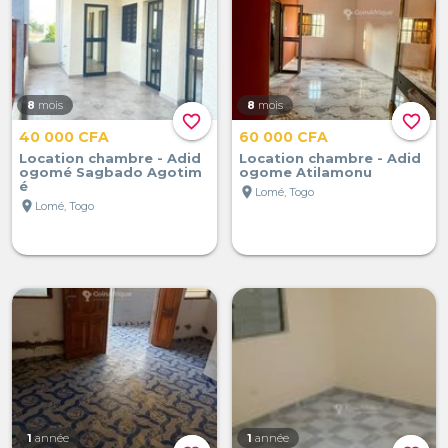
8
mois
8
mois
favorite_border
favorite_border
40 000 CFA
60 000 CFA
Location chambre - Adid
Location chambre - Adid
ogomé Sagbado Agotim
ogome Atilamonu
é
location_on
Lomé, Togo
location_on
Lomé, Togo
1
année
1
année