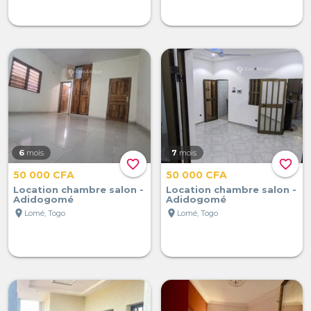
6
mois
7
mois
favorite_border
favorite_border
50 000 CFA
50 000 CFA
Location chambre salon -
Location chambre salon -
Adidogomé
Adidogomé
location_on
location_on
Lomé, Togo
Lomé, Togo