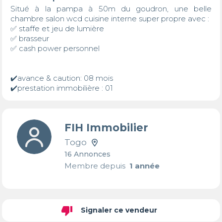
Situé à la pampa à 50m du goudron, une belle 
chambre salon wcd cuisine interne super propre avec :

✅ staffe et jeu de lumière 

✅ brasseur 

✅ cash power personnel 

✔️avance & caution: 08 mois

✔️prestation immobilière : 01
FIH Immobilier
Togo
16 Annonces
Membre depuis
1 année
thumb_down
Signaler ce vendeur