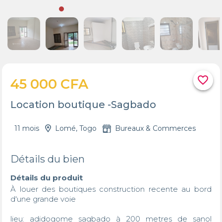
favorite_border
45 000 CFA
Location boutique -Sagbado
11 mois
Lomé, Togo
Bureaux & Commerces
Détails du bien
Détails du produit
À louer des boutiques construction recente au bord 
d'une grande voie

lieu: adidogome sagbado à 200 metres de sanol 