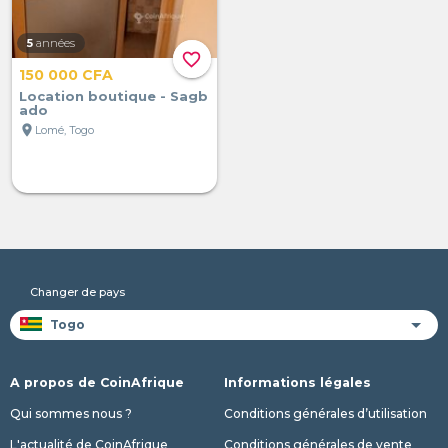
5
années
favorite_border
150 000 CFA
Location boutique - Sagb
ado
location_on
Lomé, Togo
Changer de pays
A propos de CoinAfrique
Informations légales
Qui sommes nous ?
Conditions générales d’utilisation
L'actualité de CoinAfrique
Conditions générales de vente