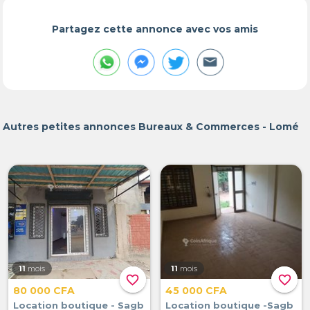
Partagez cette annonce avec vos amis
Autres petites annonces Bureaux & Commerces - Lomé
11
mois
11
mois
favorite_border
favorite_border
80 000 CFA
45 000 CFA
Location boutique - Sagb
Location boutique -Sagb