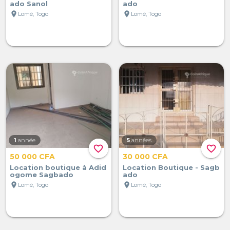
ado Sanol
ado
location_on
location_on
Lomé, Togo
Lomé, Togo
1
année
5
années
favorite_border
favorite_border
50 000 CFA
30 000 CFA
Location boutique à Adid
Location Boutique - Sagb
ogome Sagbado
ado
location_on
location_on
Lomé, Togo
Lomé, Togo