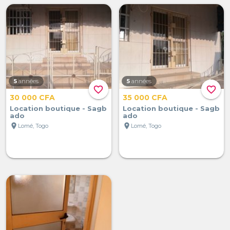
5
années
5
années
favorite_border
favorite_border
30 000 CFA
35 000 CFA
Location boutique - Sagb
Location boutique - Sagb
ado
ado
location_on
location_on
Lomé, Togo
Lomé, Togo