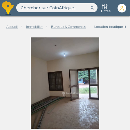
search
Filtres
Accueil
Immobilier
Bureaux & Commerces
Location boutique -S