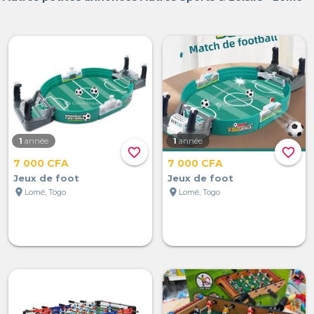
1
année
1
année
favorite_border
favorite_border
7 000 CFA
7 000 CFA
Jeux de foot
Jeux de foot
location_on
location_on
Lomé, Togo
Lomé, Togo