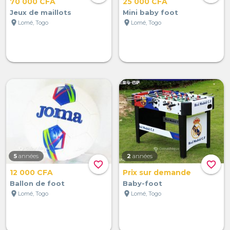
70 000 CFA
25 000 CFA
Jeux de maillots
Mini baby foot
location_on
location_on
Lomé, Togo
Lomé, Togo
5
années
2
années
favorite_border
favorite_border
12 000 CFA
Prix sur demande
Ballon de foot
Baby-foot
location_on
location_on
Lomé, Togo
Lomé, Togo