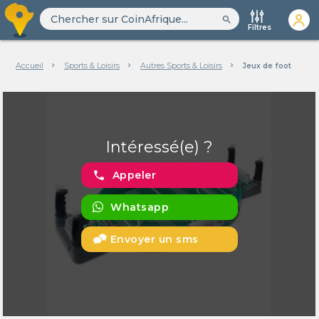
search
Filtres
Accueil
Sports & Loisirs
Autres Sports & Loisirs
Jeux de foot
Intéressé(e) ?
phone
Appeler
Whatsapp
Envoyer un sms