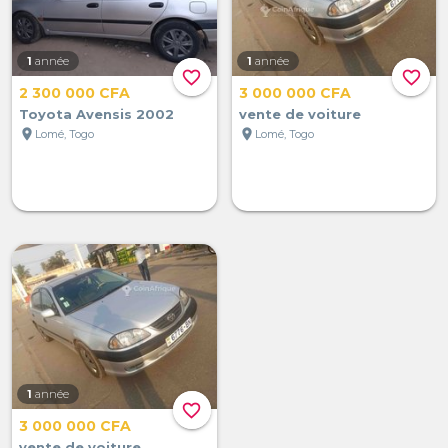
1
année
1
année
favorite_border
favorite_border
2 300 000 CFA
3 000 000 CFA
Toyota Avensis 2002
vente de voiture
location_on
location_on
Lomé, Togo
Lomé, Togo
1
année
favorite_border
3 000 000 CFA
vente de voiture