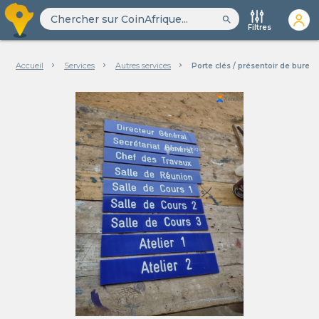
search
Filtres
Accueil
Services
Autres services
Porte clés / présentoir de burea