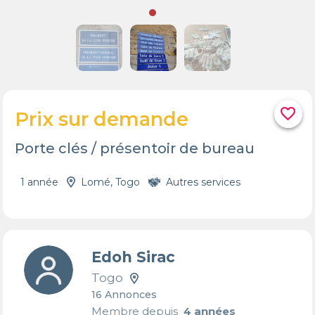
favorite_border
Prix sur demande
Porte clés / présentoir de bureau
1 année
Lomé, Togo
Autres services
Edoh Sirac
Togo
16 Annonces
Membre depuis
4 années