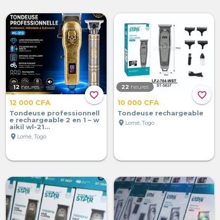
12
heures
22
heures
favorite_border
favorite_border
12 000 CFA
10 000 CFA
Tondeuse professionnell
Tondeuse rechargeable
e rechargeable 2 en 1 – w
location_on
Lomé, Togo
aikil wl-21...
location_on
Lomé, Togo