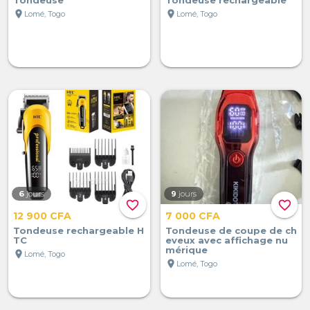
location_on
location_on
Lomé, Togo
Lomé, Togo
6
jours
9
jours
favorite_border
favorite_border
12 900 CFA
7 000 CFA
Tondeuse rechargeable H
Tondeuse de coupe de ch
TC
eveux avec affichage nu
mérique
location_on
Lomé, Togo
location_on
Lomé, Togo