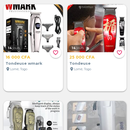
14
jours
14
jours
favorite_border
favorite_border
16 000 CFA
25 000 CFA
Tondeuse wmark
Tondeuse
location_on
location_on
Lomé, Togo
Lomé, Togo