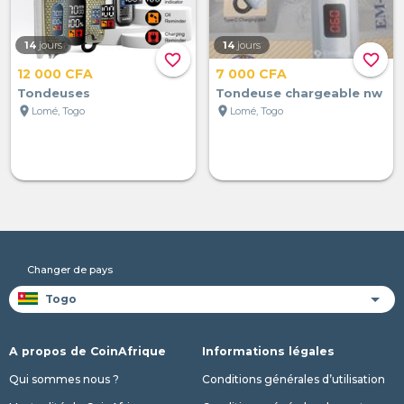
14
jours
14
jours
favorite_border
favorite_border
12 000 CFA
7 000 CFA
Tondeuses
Tondeuse chargeable nw
location_on
location_on
Lomé, Togo
Lomé, Togo
Changer de pays
A propos de CoinAfrique
Informations légales
Qui sommes nous ?
Conditions générales d’utilisation