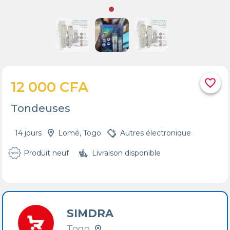
favorite_border
12 000 CFA
Tondeuses
14 jours
Lomé, Togo
Autres électronique
Produit neuf
Livraison disponible
SIMDRA
Togo