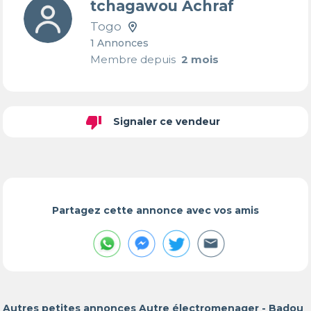
tchagawou Achraf
Togo
1 Annonces
Membre depuis
2 mois
thumb_down
Signaler ce vendeur
Partagez cette annonce avec vos amis
Autres petites annonces Autre électromenager - Badou