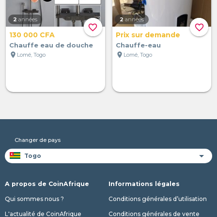
2
années
2
années
favorite_border
favorite_border
130 000 CFA
Prix sur demande
Chauffe eau de douche
Chauffe-eau
location_on
location_on
Lomé, Togo
Lomé, Togo
Changer de pays
A propos de CoinAfrique
Informations légales
Qui sommes nous ?
Conditions générales d’utilisation
L'actualité de CoinAfrique
Conditions générales de vente