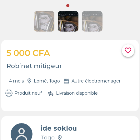
favorite_border
5 000 CFA
Robinet mitigeur
4 mois
Lomé, Togo
Autre électromenager
Produit neuf
Livraison disponible
ide soklou
Togo