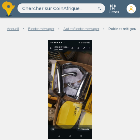
search
Filtres
Accueil
Electroménager
Autre électromenager
Robinet mitigeur