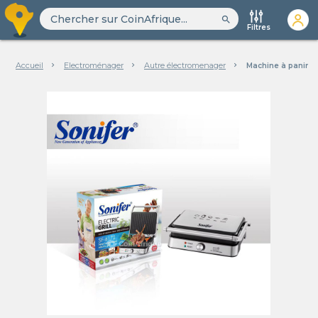
search
Filtres
Accueil
Electroménager
Autre électromenager
Machine à panini