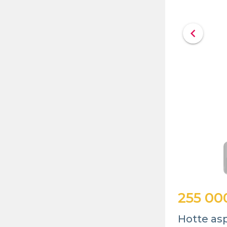
chevron_left
255 00
Hotte asp