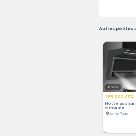
Autres petites
2
mois
255 000 CFA
Hotte aspiran
e murale
location_on
Lomé, Togo