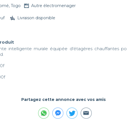
omé, Togo
Autre électromenager
euf
Livraison disponible
produit
nte intelligente murale équipée d'étagères chauffantes pou
. 

f

00f
Partagez cette annonce avec vos amis