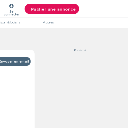
account_circle
Publier une annonce
Se
connecter
son & Loisirs
Autres
Publicité
Envoyer un email