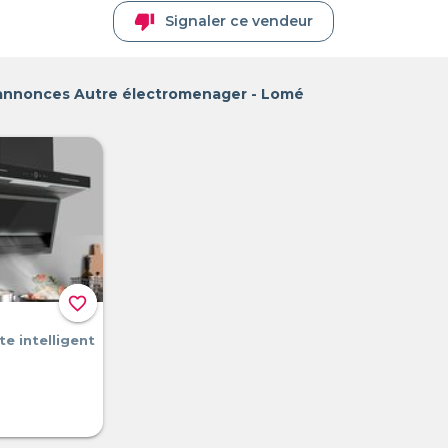
thumb_down
Signaler ce vendeur
 annonces Autre électromenager - Lomé
favorite_border
te intelligent