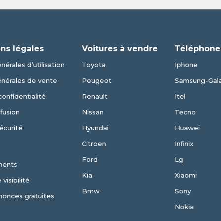
ns légales
Voitures à vendre
Téléphone
nérales d’utilisation
Toyota
Iphone
énérales de vente
Peugeot
Samsung-Gal
confidentialité
Renault
Itel
fusion
Nissan
Tecno
écurité
Hyundai
Huawei
Citroen
Infinix
Ford
Lg
ments
Kia
Xiaomi
visibilité
Bmw
Sony
nonces gratuites
Nokia