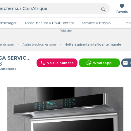
favorite
search
Favoris
tromenager
Mode, Beauté & Pour l'enfant
Services & Emploi
Mai
Publicité
oménager
Autre électromenager
Hotte aspirante intelligente murale
MÉGA SERVICES ET VENTE
phone
email
Voir le numéro
Whatsapp
 Annonces