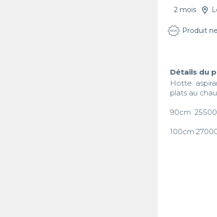
2 mois
L
Produit n
Détails du 
Hotte aspira
plats au chaud
90cm  255000
100cm 2700