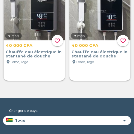
7
mois
7
mois
favorite_border
favorite_border
40 000 CFA
40 000 CFA
Chauffe eau électrique in
Chauffe eau électrique in
stantané de douche
stantané de douche
location_on
location_on
Lomé, Togo
Lomé, Togo
Changer de pays