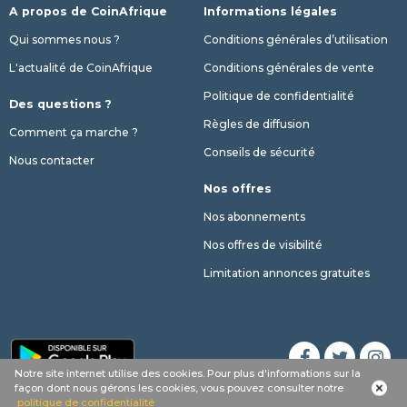
A propos de CoinAfrique
Informations légales
Qui sommes nous ?
Conditions générales d’utilisation
L'actualité de CoinAfrique
Conditions générales de vente
Politique de confidentialité
Des questions ?
Règles de diffusion
Comment ça marche ?
Conseils de sécurité
Nous contacter
Nos offres
Nos abonnements
Nos offres de visibilité
Limitation annonces gratuites
Notre site internet utilise des cookies. Pour plus d'informations sur la
Appel
Whatsapp
SMS
phone
façon dont nous gérons les cookies, vous pouvez consulter notre
© 2017 - 2026 Copyright CoinAfrique
politique de confidentialité