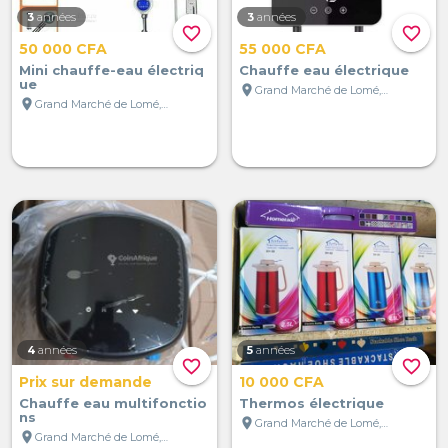
3
années
3
années
favorite_border
favorite_border
50 000 CFA
55 000 CFA
Mini chauffe-eau électriq
Chauffe eau électrique
ue
location_on
Grand Marché de Lomé, Lomé, Togo
location_on
Grand Marché de Lomé, Lomé, Togo
4
années
5
années
favorite_border
favorite_border
Prix sur demande
10 000 CFA
Chauffe eau multifonctio
Thermos électrique
ns
location_on
Grand Marché de Lomé, Lomé, Togo
location_on
Grand Marché de Lomé, Lomé, Togo