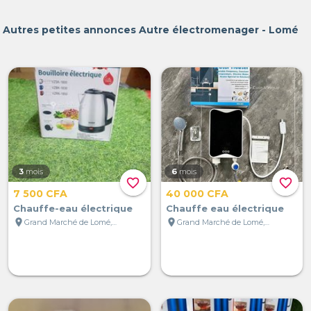
Autres petites annonces Autre électromenager - Lomé
3
mois
6
mois
favorite_border
favorite_border
7 500 CFA
40 000 CFA
Chauffe-eau électrique
Chauffe eau électrique
location_on
location_on
Grand Marché de Lomé, Lomé, Togo
Grand Marché de Lomé, Lomé, Togo