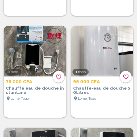
1
mois
1
mois
favorite_border
favorite_border
35 000 CFA
95 000 CFA
Chauffe eau de douche in
Chauffe-eau de douche 5
stantané
0Litres
location_on
location_on
Lomé, Togo
Lomé, Togo