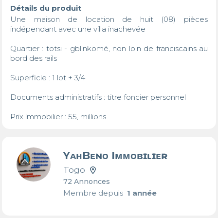
Détails du produit
Une maison de location de huit (08) pièces  
indépendant avec une villa inachevée 

Quartier : totsi - gblinkomé, non loin de franciscains au 
bord des rails

Superficie : 1 lot + 3/4

Documents administratifs : titre foncier personnel 

Prix immobilier : 55, millions
YᴀʜBᴇɴᴏ Iᴍᴍᴏʙɪʟɪᴇʀ
Togo
72 Annonces
Membre depuis
1 année