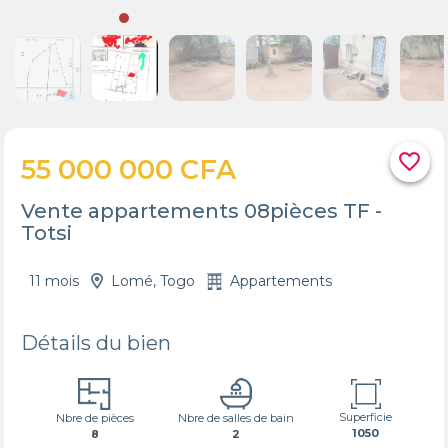
favorite_border
55 000 000 CFA
Vente appartements 08pièces TF -
Totsi
11 mois
Lomé, Togo
Appartements
Détails du bien
Superficie
Nbre de pièces
Nbre de salles de bain
1050
8
2