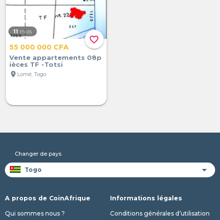
11
mois
favorite_border
55 000 000 CFA
Vente appartements 08p
ièces TF -Totsi
location_on
Lomé, Togo
Changer de pays
A propos de CoinAfrique
Informations légales
Qui sommes nous ?
Conditions générales d’utilisation