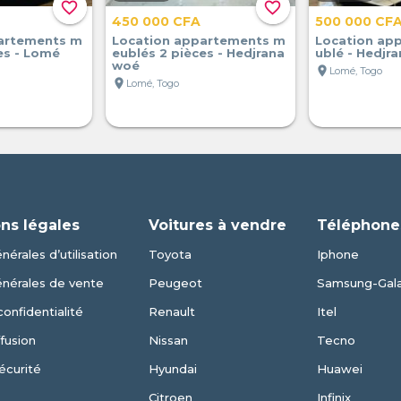
favorite_border
favorite_border
450 000 CFA
500 000 CF
artements m
Location appartements m
Location ap
es - Lomé
eublés 2 pièces - Hedjrana
ublé - Hedjr
woé
location_on
Lomé, Togo
location_on
Lomé, Togo
ns légales
Voitures à vendre
Téléphone
nérales d’utilisation
Toyota
Iphone
énérales de vente
Peugeot
Samsung-Gal
confidentialité
Renault
Itel
fusion
Nissan
Tecno
écurité
Hyundai
Huawei
Citroen
Infinix