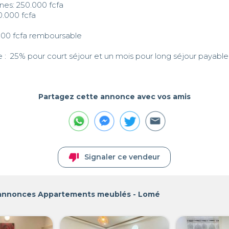
nes: 250.000 fcfa

0.000 fcfa

000 fcfa remboursable

e :  25% pour court séjour et un mois pour long séjour payable 
Partagez cette annonce avec vos amis
thumb_down
Signaler ce vendeur
 annonces Appartements meublés - Lomé