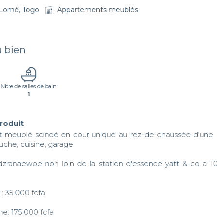
Lomé, Togo
Appartements meublés
u bien
Nbre de salles de bain
1
produit
 meublé scindé en cour unique au rez-de-chaussée d'une (
uche, cuisine, garage 

edzranaewoe non loin de la station d'essence yatt & co a 1
 : 35.000 fcfa

ne: 175.000 fcfa
