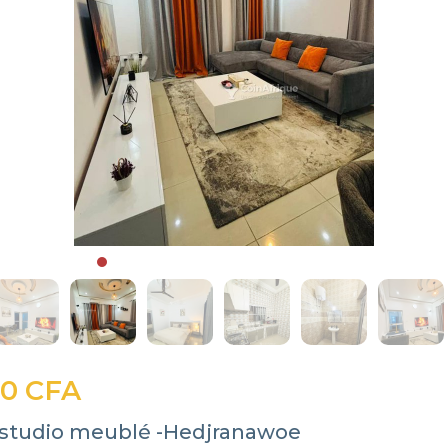
00 CFA
 studio meublé -Hedjranawoe