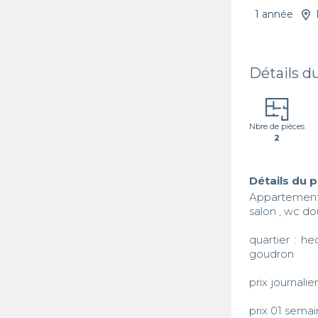
1 année
Détails d
Nbre de pièces
2
Détails du 
Appartement
salon , wc do
quartier : h
goudron

prix journalier
prix 01 semai