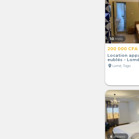
10
mois
200 000 CFA
Location app
eublés - Lom
location_on
Lomé, Togo
4
années