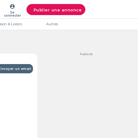
account_circle
Publier une annonce
Se
connecter
son & Loisirs
Autres
Publicité
Envoyer un email