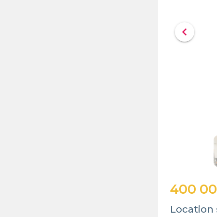
chevron_left
400 0
Location