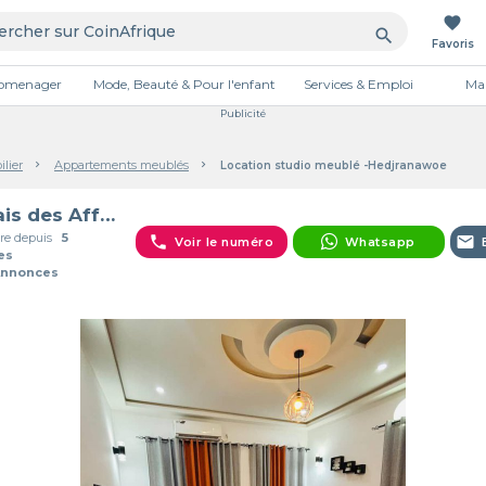
favorite
search
Favoris
tromenager
Mode, Beauté & Pour l'enfant
Services & Emploi
Mai
Publicité
lier
Appartements meublés
Location studio meublé -Hedjranawoe
Palais des Affaires Cool-Well
e depuis
5
phone
email
Voir le numéro
Whatsapp
es
Annonces