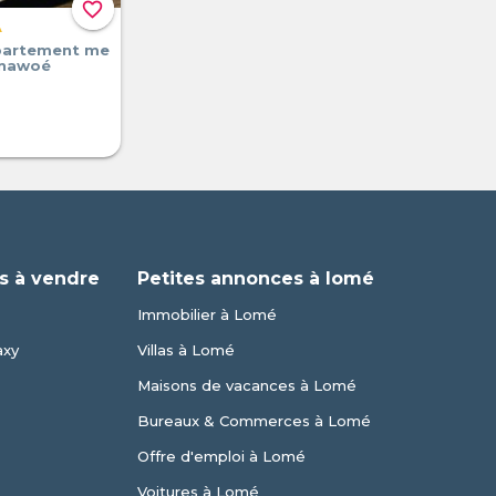
favorite_border
A
partement me
anawoé
s à vendre
Petites annonces à lomé
Immobilier à Lomé
axy
Villas à Lomé
Maisons de vacances à Lomé
Bureaux & Commerces à Lomé
Offre d'emploi à Lomé
Voitures à Lomé