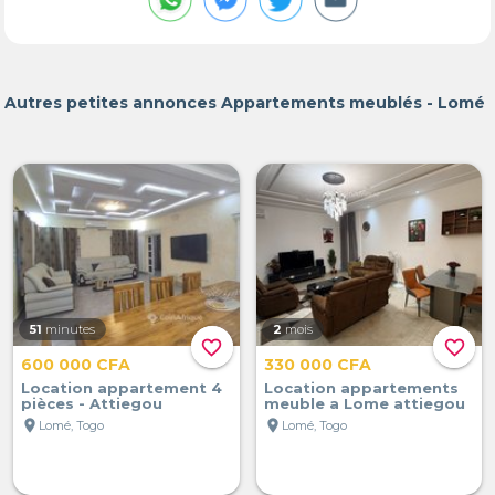
Autres petites annonces Appartements meublés - Lomé
51
minutes
2
mois
favorite_border
favorite_border
600 000 CFA
330 000 CFA
Location appartement 4
Location appartements
pièces - Attiegou
meuble a Lome attiegou
location_on
location_on
Lomé, Togo
Lomé, Togo