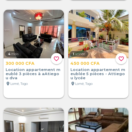
4
mois
1
année
favorite_border
favorite_border
300 000 CFA
450 000 CFA
Location appartement m
Location appartement m
eublé 3 pièces à aAtiego
eublée 5 pièces - Attiego
u dva
u lycée
location_on
location_on
Lomé, Togo
Lomé, Togo