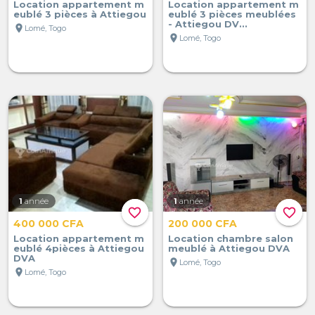
Location appartement m
Location appartement m
eublé 3 pièces à Attiegou
eublé 3 pièces meublées
- Attiegou DV...
location_on
Lomé, Togo
location_on
Lomé, Togo
1
année
1
année
favorite_border
favorite_border
400 000 CFA
200 000 CFA
Location appartement m
Location chambre salon
eublé 4pièces à Attiegou
meublé à Attiegou DVA
DVA
location_on
Lomé, Togo
location_on
Lomé, Togo