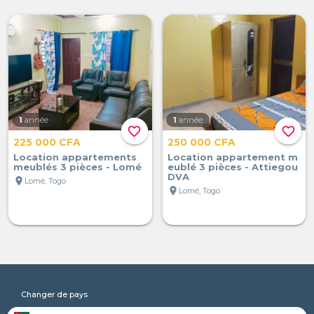
1
année
1
année
favorite_border
favorite_border
225 000 CFA
250 000 CFA
Location appartements
Location appartement m
meublés 3 pièces - Lomé
eublé 3 pièces - Attiegou
DVA
location_on
Lomé, Togo
location_on
Lomé, Togo
Changer de pays