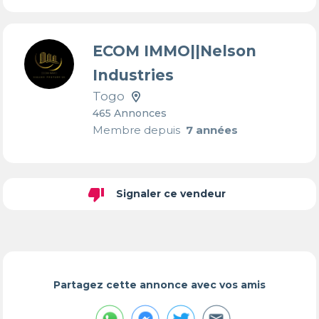
ECOM IMMO||Nelson
Industries
Togo
465 Annonces
Membre depuis
7 années
thumb_down
Signaler ce vendeur
Partagez cette annonce avec vos amis