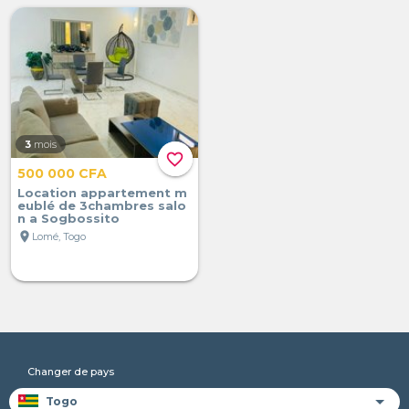
3
mois
favorite_border
500 000 CFA
Location appartement m
eublé de 3chambres salo
n a Sogbossito
location_on
Lomé, Togo
Changer de pays