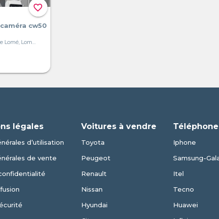
favorite_border
 caméra cw50
Grand Marché de Lomé, Lomé, Togo
ns légales
Voitures à vendre
Téléphone
nérales d’utilisation
Toyota
Iphone
énérales de vente
Peugeot
Samsung-Gal
confidentialité
Renault
Itel
fusion
Nissan
Tecno
écurité
Hyundai
Huawei