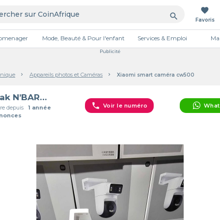
favorite
search
Favoris
tromenager
Mode, Beauté & Pour l'enfant
Services & Emploi
Mai
Publicité
onique
Appareils photos et Caméras
Xiaomi smart caméra cw500
Razak N’BARMA
phone
Voir le numéro
What
e depuis
1 année
nnonces