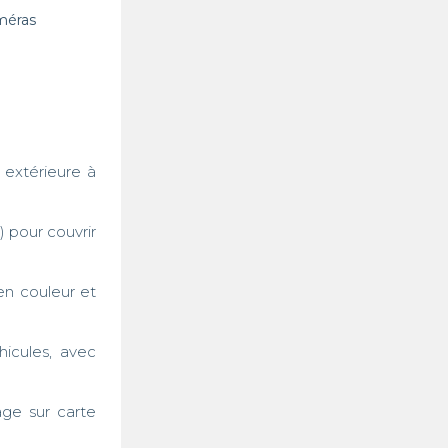
méras
extérieure à 
 pour couvrir 
en couleur et 
icules, avec 
ge sur carte 