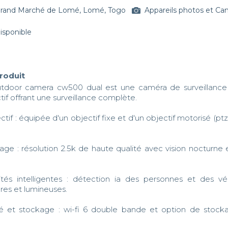
rand Marché de Lomé, Lomé, Togo
Appareils photos et Ca
disponible
produit
tdoor camera cw500 dual est une caméra de surveillance 
if offrant une surveillance complète.

ctif : équipée d'un objectif fixe et d'un objectif motorisé (ptz)


mage : résolution 2.5k de haute qualité avec vision nocturne 
lités intelligentes : détection ia des personnes et des véh
es et lumineuses. 

té et stockage : wi-fi 6 double bande et option de stocka