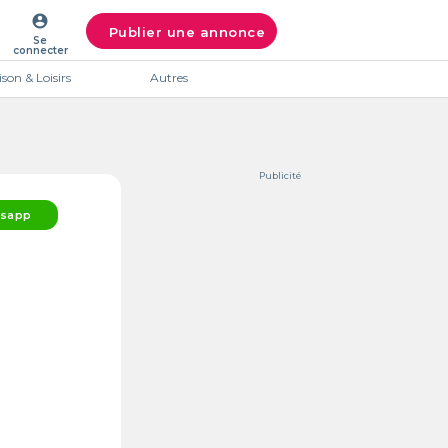
account_circle
Publier une annonce
Se
connecter
son & Loisirs
Autres
Publicité
sapp