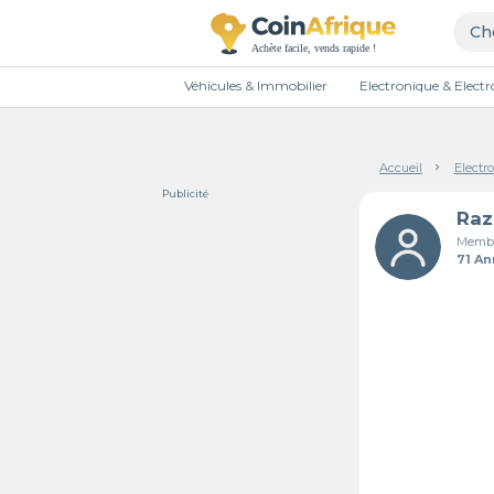
Véhicules & Immobilier
Electronique & Elec
Accueil
Electr
Publicité
Membr
71 A