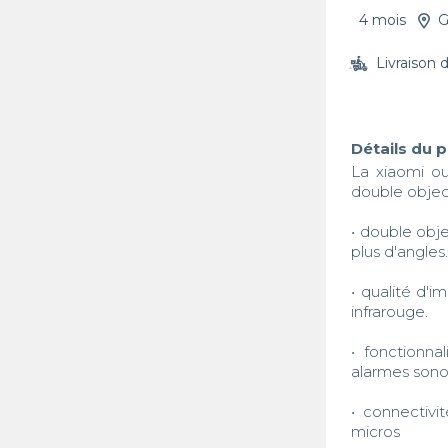
4 mois
G
Livraison 
Détails du 
La xiaomi ou
double object
• double obje
plus d'angles. 
• qualité d'i
infrarouge. 

• fonctionna
alarmes sonor
• connectivi
micros