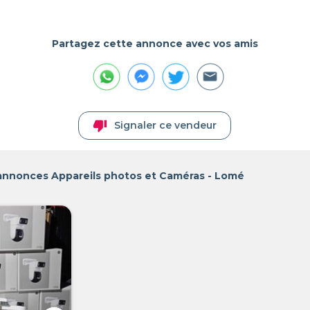
Partagez cette annonce avec vos amis
thumb_down
Signaler ce vendeur
 annonces Appareils photos et Caméras - Lomé