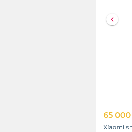
chevron_left
65 000
Xiaomi s