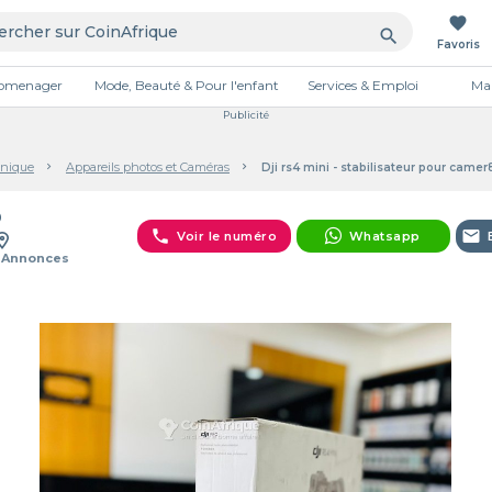
favorite
search
Favoris
tromenager
Mode, Beauté & Pour l'enfant
Services & Emploi
Mai
Publicité
onique
Appareils photos et Caméras
Dji rs4 mini - stabilisateur pour camer
D
phone
email
Voir le numéro
Whatsapp
 Annonces