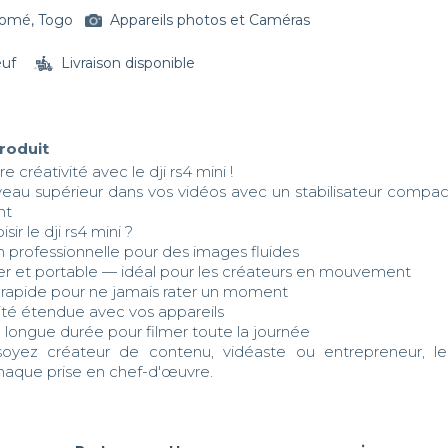
omé, Togo
Appareils photos et Caméras
euf
Livraison disponible
produit
re créativité avec le dji rs4 mini !

veau supérieur dans vos vidéos avec un stabilisateur compact,
t 

on professionnelle pour des images fluides

er et portable — idéal pour les créateurs en mouvement

n rapide pour ne jamais rater un moment

ité étendue avec vos appareils

longue durée pour filmer toute la journée

haque prise en chef-d'œuvre.