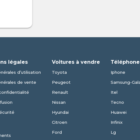
ns légales
Voitures à vendre
Téléphone
nérales d’utilisation
Toyota
Iphone
énérales de vente
Peugeot
Samsung-Gal
confidentialité
Renault
Itel
fusion
Nissan
Tecno
écurité
Hyundai
Huawei
Citroen
Infinix
Ford
Lg
ments