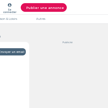
account_circle
Publier une annonce
Se
connecter
son & Loisirs
Autres
8
Publicité
Envoyer un email