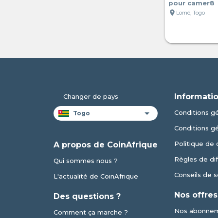
pour camer8
location_on
Lomé, Togo
Informatio
Changer de pays
Conditions gé
Conditions g
Politique de 
A propos de CoinAfrique
Règles de dif
Qui sommes nous ?
Conseils de s
L'actualité de CoinAfrique
Nos offres
Des questions ?
Nos abonne
Comment ça marche ?