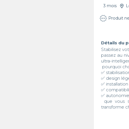
3 mois
L
Produit n
Détails du 
Stabilisez vot
passez au ni
ultra-intelligen
 pourquoi choisir le dji rs4 mini ?

✅ stabilisati
✅ design lég
✅ installatio
✅ compatibil
✅ autonomie 
 que vous soyez créateur de contenu, vidéaste ou entrepreneur, le dji rs4 mini 
transforme c