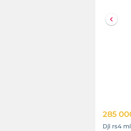
chevron_left
285 00
Dji rs4 m