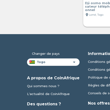
Dji osmo mobi
sateur téléph
onnel
location_on
Lomé, Togo
Informatio
Changer de pays
Conditions gé
Conditions g
Politique de 
A propos de CoinAfrique
Règles de dif
Qui sommes nous ?
Conseils de s
L'actualité de CoinAfrique
Nos offres
Des questions ?