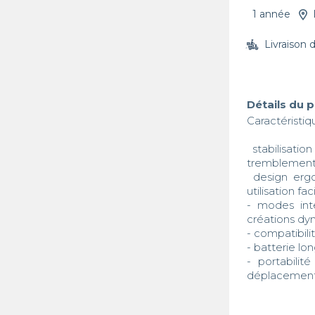
1 année
Livraison 
Détails du 
Caractéristi
 stabilisation professionnelle : technologie avancée pour des vidéos fluides et sans 
tremblements
 design ergonomique : poignée confortable avec commandes intuitives pour une 
utilisation faci
- modes inte
créations dy
- compatibili
- batterie lo
- portabilit
déplacement