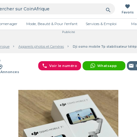
favorite
search
Favoris
tromenager
Mode, Beauté & Pour l'enfant
Services & Emploi
Mai
Publicité
onique
Appareils photos et Caméras
Dji osmo mobile 7p stabilisateur télé
D
phone
email
Voir le numéro
Whatsapp
 Annonces