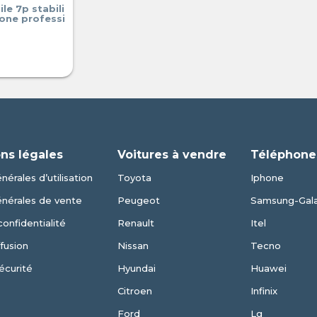
le 7p stabili
one professi
ns légales
Voitures à vendre
Téléphone
nérales d’utilisation
Toyota
Iphone
énérales de vente
Peugeot
Samsung-Gal
confidentialité
Renault
Itel
fusion
Nissan
Tecno
écurité
Hyundai
Huawei
Citroen
Infinix
Ford
Lg