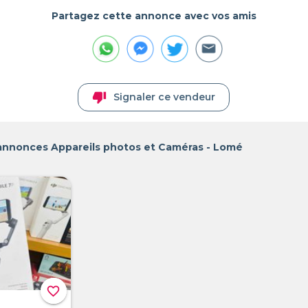
Partagez cette annonce avec vos amis
thumb_down
Signaler ce vendeur
 annonces Appareils photos et Caméras - Lomé
favorite_border