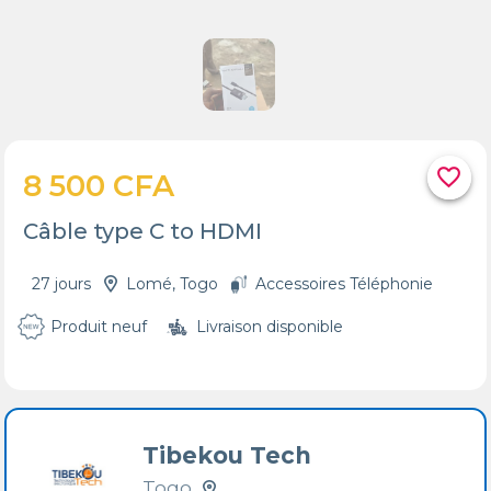
favorite_border
8 500 CFA
Câble type C to HDMI
27 jours
Lomé, Togo
Accessoires Téléphonie
Produit neuf
Livraison disponible
Tibekou Tech
Togo