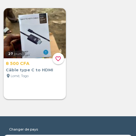
27
jours
favorite_border
8 500 CFA
Câble type C to HDMI
location_on
Lomé, Togo
Changer de pays