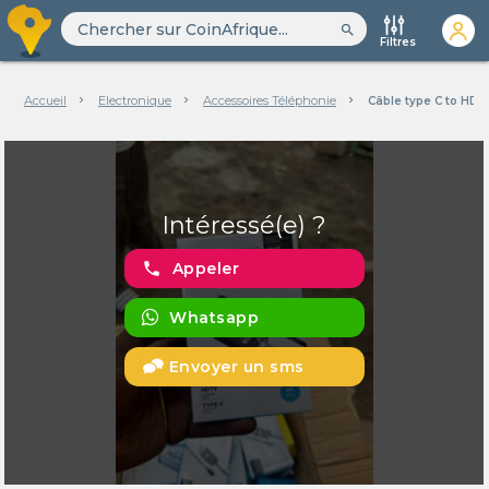
search
Filtres
Accueil
Electronique
Accessoires Téléphonie
Câble type C to HDM
Intéressé(e) ?
phone
Appeler
Whatsapp
Envoyer un sms