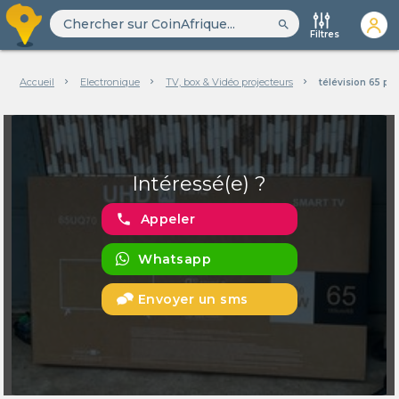
search
Filtres
Accueil
Electronique
TV, box & Vidéo projecteurs
télévision 65 p
Intéressé(e) ?
phone
Appeler
Whatsapp
Envoyer un sms