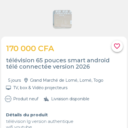
favorite_border
170 000 CFA
télévision 65 pouces smart android
télé connectée version 2026
5 jours
Grand Marché de Lomé, Lomé, Togo
TV, box & Vidéo projecteurs
Produit neuf
Livraison disponible
Détails du produit
télévision lg version authentique 

wifi youtube